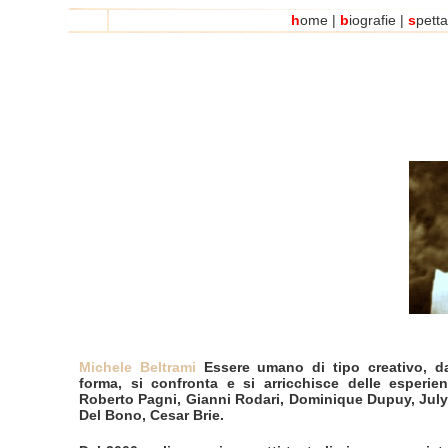
h
ome
|
b
iografie
|
s
petta
Michele Beltrami
Essere umano di tipo creativo, d
forma, si confronta e si arricchisce delle esperie
Roberto Pagni, Gianni Rodari, Dominique Dupuy, Jul
Del Bono, Cesar Brie.